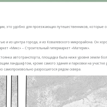
юции, это удобно для проезжающих путешественников, которые 
тью и из центра города, и из Ковалевского микрорайона. Он х
аркет «Микс» – Строительный гипермаркет «Материк».
стоянка автотранспорта, площадка была ниже уровня земли бол
ющим ландшафтом, кроме самого здания и парковки на участке
во самопроизвольно разросшегося рядом сквера.